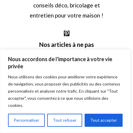
conseils déco, bricolage et
entretien pour votre maison !
Nos articles à ne pas
manquer
Nous accordons de l'importance à votre vie
privée
Sha Chi
Nous utilisons des cookies pour améliorer votre expérience
Tooplans
de navigation, vous proposer des publicités ou des contenus
alexandre reant piege a
personnalisés et analyser notre trafic. En cliquant sur "Tout
accepter", vous consentez à ce que nous utilisions des
moustique
cookies.
Canapé convertible
convertible center
Personnaliser
Tout refuser
Tout accepter