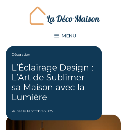
Aller
au
contenu
MENU
Décoration
L’Éclairage Design :
L’Art de Sublimer
sa Maison avec la
Lumière
Publié le
19 octobre 2025