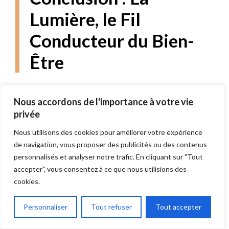
Lumière, le Fil
Conducteur du Bien-
Être
Choisir un éclairage design, c’est bien plus
Nous accordons de l'importance à votre vie
qu’une décision esthétique : c’est
privée
un
investissement dans le confort, l’ambiance
Nous utilisons des cookies pour améliorer votre expérience
et la personnalité de votre intérieur
.
de navigation, vous proposer des publicités ou des contenus
personnalisés et analyser notre trafic. En cliquant sur "Tout
Une lampe bien placée peut tout changer :
accepter", vous consentez à ce que nous utilisions des
elle met en valeur les volumes, apaise les
cookies.
émotions et reflète votre vision du style.
Personnaliser
Tout refuser
Tout accepter