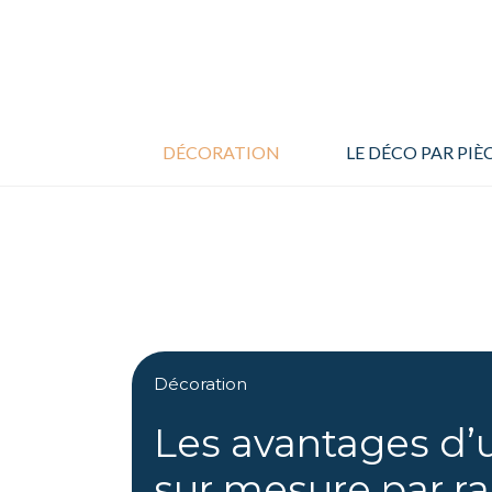
Aller
au
contenu
DÉCORATION
LE DÉCO PAR PIÈ
Décoration
Les avantages d
sur mesure par r