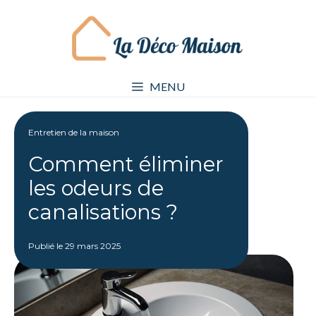
Aller
au
contenu
MENU
Entretien de la maison
Comment éliminer
les odeurs de
canalisations ?
Publié le
29 mars 2025