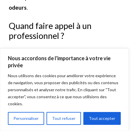
odeurs
.
Quand faire appel à un
professionnel ?
Face aux cas tenaces, les experts du
Nous accordons de l'importance à votre vie
debouchage interviennent avec des
privée
équipements adaptés
. Leur objectif :
traiter
Nous utilisons des cookies pour améliorer votre expérience
la racine du problème pour supprimer
de navigation, vous proposer des publicités ou des contenus
personnalisés et analyser notre trafic. En cliquant sur "Tout
durablement les odeurs
.
accepter", vous consentez à ce que nous utilisions des
cookies.
Avant toute intervention, demandez
Personnaliser
Tout refuser
Tout accepter
systématiquement un devis détaillé précisant
les méthodes employées et les garanties