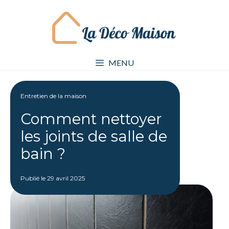
Aller
au
contenu
MENU
Entretien de la maison
Comment nettoyer
les joints de salle de
bain ?
Publié le
29 avril 2025