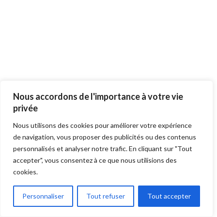
L’Eau de Javel : Puissante mais
Nous accordons de l'importance à votre vie
privée
à Manier avec Précaution
Nous utilisons des cookies pour améliorer votre expérience
de navigation, vous proposer des publicités ou des contenus
L’
eau de Javel
reste la solution la plus
personnalisés et analyser notre trafic. En cliquant sur "Tout
radicale contre les moisissures grâce à son
accepter", vous consentez à ce que nous utilisions des
cookies.
action blanchissante et désinfectante
puissante.
Personnaliser
Tout refuser
Tout accepter