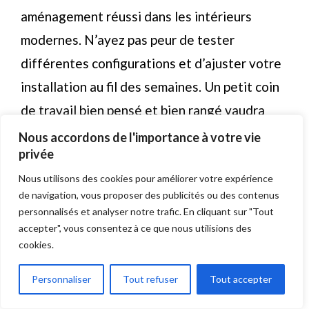
aménagement réussi dans les intérieurs
modernes. N’ayez pas peur de tester
différentes configurations et d’ajuster votre
installation au fil des semaines. Un petit coin
de travail bien pensé et bien rangé vaudra
toujours mieux qu’une grande pièce mal
Nous accordons de l'importance à votre vie
privée
agencée. Alors, êtes-vous prêts à
transformer votre intérieur pour travailler
Nous utilisons des cookies pour améliorer votre expérience
de navigation, vous proposer des publicités ou des contenus
dans de meilleures conditions ? Lancez-vous
personnalisés et analyser notre trafic. En cliquant sur "Tout
dès aujourd’hui dans ce beau projet !
accepter", vous consentez à ce que nous utilisions des
cookies.
Publications similaires :
Personnaliser
Tout refuser
Tout accepter