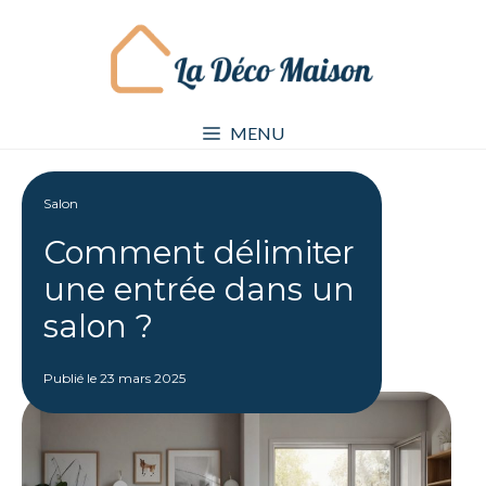
Aller
au
contenu
MENU
Salon
Comment délimiter
une entrée dans un
salon ?
Publié le
23 mars 2025