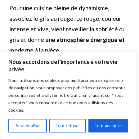
Pour une cuisine pleine de dynamisme,
associez le gris au rouge. Le rouge, couleur
intense et vive, vient réveiller la sobriété du
gris et donne
une atmosphère énergique et
moderne à la pièce.
Nous accordons de l'importance à votre vie
privée
Vous pouvez utiliser le rouge sur des détails
comme des chaises, des luminaires ou des
Nous utilisons des cookies pour améliorer votre expérience
de navigation, vous proposer des publicités ou des contenus
accessoires de cuisine, tout en maintenant
personnalisés et analyser notre trafic. En cliquant sur "Tout
une base grise sur les meubles et les murs.
accepter", vous consentez à ce que nous utilisions des
cookies.
Cette combinaison fonctionne
particulièrement bien dans
les espaces
Personnaliser
Tout refuser
Tout accepter
contemporains et audacieux.