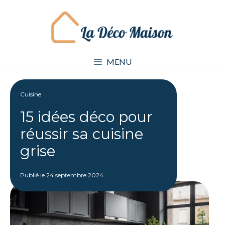
Aller
au
contenu
MENU
Cuisine
15 idées déco pour
réussir sa cuisine
grise
Publié le
24 septembre 2024