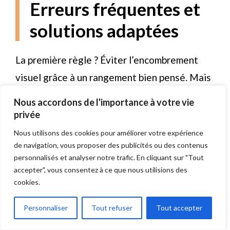
Erreurs fréquentes et
solutions adaptées
La première règle ? Éviter l’encombrement
visuel grâce à un rangement bien pensé. Mais
comment
aménager intelligemment une
Nous accordons de l'importance à votre vie
cuisine ouverte
? Voyons les solutions :
privée
exploitons chaque recoin avec des meubles
Nous utilisons des cookies pour améliorer votre expérience
de navigation, vous proposer des publicités ou des contenus
montant jusqu’au plafond
. Ces
personnalisés et analyser notre trafic. En cliquant sur "Tout
aménagements verticaux
libèrent de la place
accepter", vous consentez à ce que nous utilisions des
au sol
, idéal pour circuler. Les tiroirs
cookies.
compartimentés ou les étagères coulissantes
Personnaliser
Tout refuser
Tout accepter
deviennent alors nos alliés – pratique pour