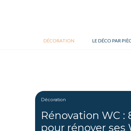
Aller
au
contenu
DÉCORATION
LE DÉCO PAR PIÈ
Décoration
Rénovation WC : 8
pour rénover ses