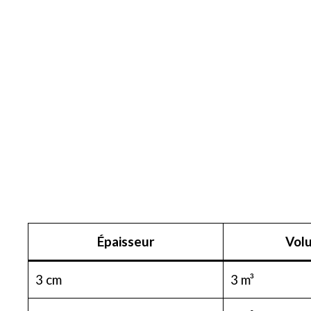
Épaisseur
Volu
3 cm
3 m³