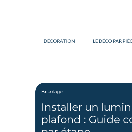
Aller
au
contenu
DÉCORATION
LE DÉCO PAR PIÈ
Bricolage
Installer un lumin
plafond : Guide 
par étape