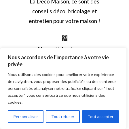
La Déco Maison, ce sont des
conseils déco, bricolage et
entretien pour votre maison !
Nos articles à ne pas
Nous accordons de l'importance à votre vie
manquer
privée
Sha Chi
Nous utilisons des cookies pour améliorer votre expérience
de navigation, vous proposer des publicités ou des contenus
Tooplans
personnalisés et analyser notre trafic. En cliquant sur "Tout
alexandre reant piege a
accepter", vous consentez à ce que nous utilisions des
cookies.
moustique
Canapé convertible
Personnaliser
Tout refuser
Tout accepter
convertible center