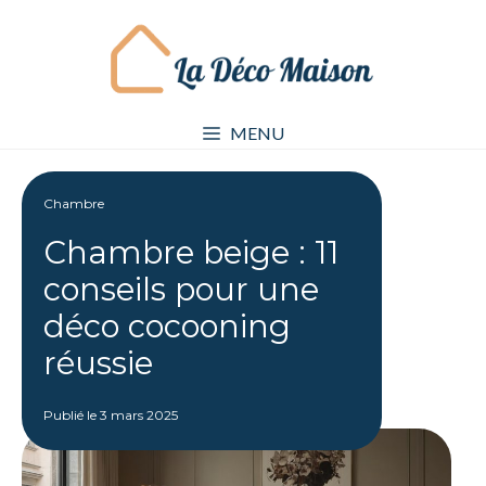
Aller
au
contenu
MENU
Chambre
Chambre beige : 11
conseils pour une
déco cocooning
réussie
Publié le
3 mars 2025