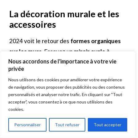
La décoration murale et les
accessoires
2024 voit le retour des
formes organiques
sur les murs
. Essayez un
miroir ovale à
Nous accordons de l'importance à votre vie
l’encadrement métallique brossé
, ou des
privée
étagères nuages en contreplaqué. Pour une
Nous utilisons des cookies pour améliorer votre expérience
chambre parentale, on optera plutôt pour des
de navigation, vous proposer des publicités ou des contenus
cadres photo en bois naturel disposés en
personnalisés et analyser notre trafic. En cliquant sur "Tout
accepter", vous consentez à ce que nous utilisions des
grappe.
cookies.
Personnaliser
Tout refuser
Tout accepter